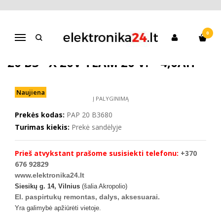
Pagrindinis
Kita
Įrankių akumuliatoriai, pakrovėjai
Akumuliatorius Parkside PAP 20 B3 - X 20v Team 20 V. – 4,0ah
0
Navigacija
AKUMULIATORIUS PARKSIDE PAP
20 B3 - X 20V TEAM 20 V. – 4,0AH
Naujiena
Į PALYGINIMĄ
Prekės kodas:
PAP 20 B3680
Turimas kiekis:
Prekė sandėlyje
Prieš atvykstant prašome susisiekti telefonu:
+370
676 92829
www.elektronika24.lt
Siesikų g. 14, Vilnius
(šalia Akropolio)
El. paspirtukų remontas, dalys, aksesuarai.
Yra galimybė apžiūrėti vietoje.