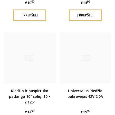
00
99
€10
€14
Riedžio ir paspirtuko
Universalus Riedžio
padanga 10″ colių, 10 ×
pakrovėjas 42V 2.0A
2.125″
99
99
€14
€19