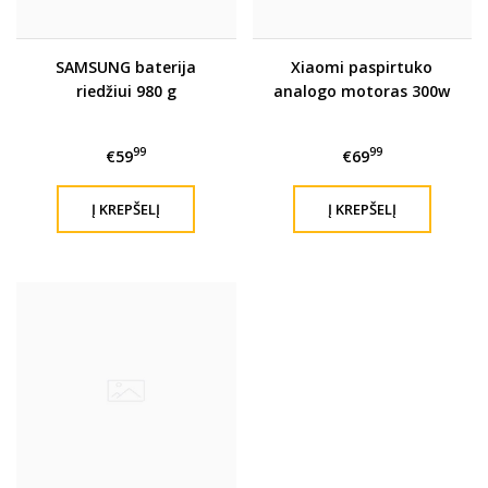
SAMSUNG baterija
Xiaomi paspirtuko
riedžiui 980 g
analogo motoras 300w
99
99
€59
€69