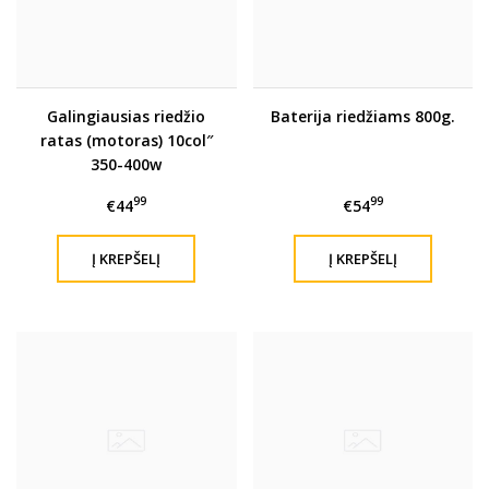
Galingiausias riedžio
Baterija riedžiams 800g.
ratas (motoras) 10col″
350-400w
99
99
€44
€54