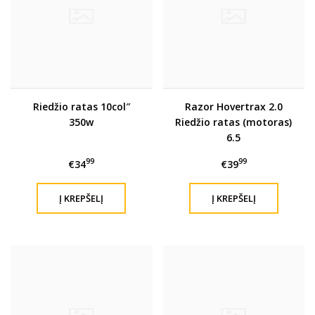
Riedžio ratas 10col″
Razor Hovertrax 2.0
350w
Riedžio ratas (motoras)
6.5
99
99
€34
€39