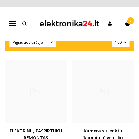
RIEDŽIŲ ATSARGINĖS DALYS
Pagrindinis
Riedžių atsarginės dalys
0
Navigacija
ELEKTRINIŲ PASPIRTUKŲ
Kamera su lenktu
REMONTAS
(kampiniu) ventiliu,