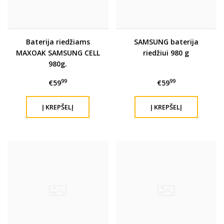
Baterija riedžiams
SAMSUNG baterija
MAXOAK SAMSUNG CELL
riedžiui 980 g
980g.
99
99
€59
€59