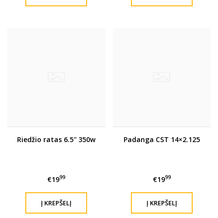
Riedžio ratas 6.5″ 350w
Padanga CST 14×2.125
99
99
€19
€19