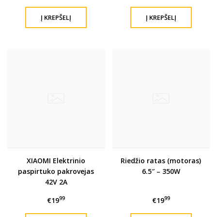
XIAOMI Elektrinio
Riedžio ratas (motoras)
paspirtuko pakrovejas
6.5″ – 350W
42V 2A
99
99
€19
€19