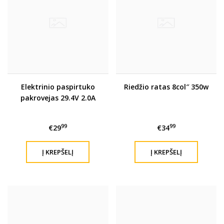
Elektrinio paspirtuko
Riedžio ratas 8col″ 350w
pakrovejas 29.4V 2.0A
99
99
€29
€34