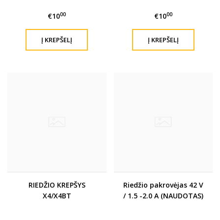
00
00
€10
€10
RIEDŽIO KREPŠYS
Riedžio pakrovėjas 42 V
X4/X4BT
/ 1.5 -2.0 A (NAUDOTAS)