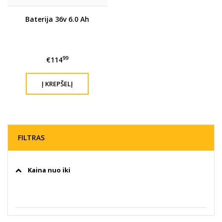
Baterija 36v 6.0 Ah
99
€114
FILTRAS
Kaina nuo iki