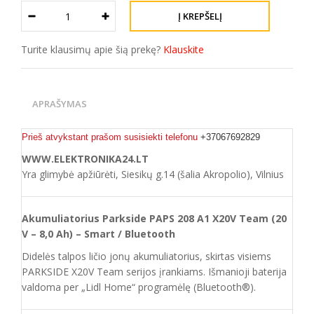
Turite klausimų apie šią prekę?
Klauskite
APRAŠYMAS
Prieš atvykstant prašom susisiekti telefonu
+37067692829
WWW.ELEKTRONIKA24.LT
Yra glimybė apžiūrėti, Siesikų g.14 (šalia Akropolio), Vilnius
Akumuliatorius Parkside PAPS 208 A1 X20V Team (20
V – 8,0 Ah) – Smart / Bluetooth
Didelės talpos ličio jonų akumuliatorius, skirtas visiems
PARKSIDE X20V Team serijos įrankiams. Išmanioji baterija
valdoma per „Lidl Home“ programėlę (Bluetooth®).