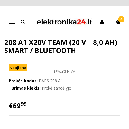
Pagrindinis
Kita
Įrankių akumuliatoriai, pakrovėjai
Akumuliatorius Parkside PAPS 208 A1 X20V Team (20 V – 8,0 Ah) –
Smart / Bluetooth
0
Navigacija
AKUMULIATORIUS PARKSIDE PAPS
208 A1 X20V TEAM (20 V – 8,0 AH) –
SMART / BLUETOOTH
Naujiena
Į PALYGINIMĄ
Prekės kodas:
PAPS 208 A1
Turimas kiekis:
Prekė sandėlyje
99
€69