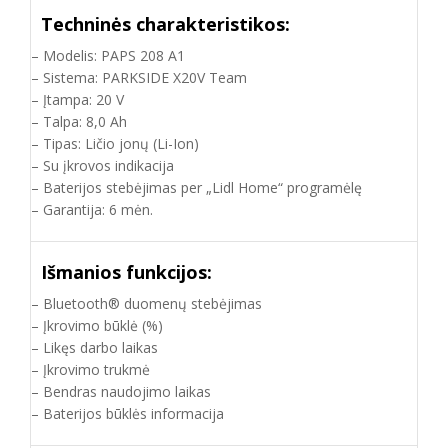
Techninės charakteristikos:
– Modelis: PAPS 208 A1
– Sistema: PARKSIDE X20V Team
– Įtampa: 20 V
– Talpa: 8,0 Ah
– Tipas: Ličio jonų (Li-Ion)
– Su įkrovos indikacija
– Baterijos stebėjimas per „Lidl Home“ programėlę
– Garantija: 6 mėn.
Išmanios funkcijos:
– Bluetooth® duomenų stebėjimas
– Įkrovimo būklė (%)
– Likęs darbo laikas
– Įkrovimo trukmė
– Bendras naudojimo laikas
– Baterijos būklės informacija