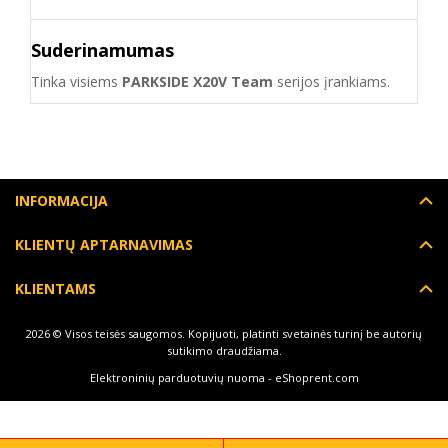
Suderinamumas
Tinka visiems
PARKSIDE X20V Team
serijos įrankiams.
INFORMACIJA
KLIENTŲ APTARNAVIMAS
KLIENTAMS
2026 © Visos teisės saugomos. Kopijuoti, platinti svetainės turinį be autorių
sutikimo draudžiama.
Elektroninių parduotuvių nuoma
-
eShoprent.com