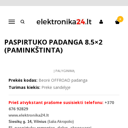
Pagrindinis
Elektrinų paspirtukų atsarginės dalys
Beorė nesprogstanti OFFROAD paspirtuko padanga 8.5×2
(paminkštinta)
0
Navigacija
BEORĖ NESPROGSTANTI OFFROAD
PASPIRTUKO PADANGA 8.5×2
(PAMINKŠTINTA)
Į PALYGINIMĄ
Prekės kodas:
Beorė OFFROAD padanga
Turimas kiekis:
Prekė sandėlyje
Prieš atvykstant prašome susisiekti telefonu:
+370
676 92829
www.elektronika24.lt
Siesikų g. 14, Vilnius
(šalia Akropolio)
El. paspirtukų remontas, dalys, aksesuarai.