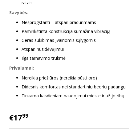
ratais
Savybės:
Nesprogstanti – atspari pradūrimams
Paminkštinta konstrukcija sumažina vibraciją
Geras sukibimas įvairiomis sąlygomis
Atspari nusidėvėjimui
Ilga tarnavimo trukmė
Privalumai:
Nereikia priežiūros (nereikia pūsti oro)
Didesnis komfortas nei standartinių beorių padangų
Tinkama kasdieniam naudojimui mieste ir už jo ribų
99
€17