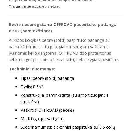
Yra galimybė apžiūrėti vietoje.
Beorė nesprogstanti OFFROAD paspirtuko padanga
8.5×2 (paminkštinta)
Aukštos kokybės beorė (solid) paspirtuko padanga su
paminkštinimu, skirta patogiam ir saugiam važiavimui
įvairiomis kelio dangomis. OFFROAD tipo protektorius
užtikrina gerą sukibimą tiek asfaltu, tiek nelygiais paviršiais.
Techniniai duomenys:
Tipas: beorė (solid) padanga
Dydis: 8.5×2
Konstrukcija: paminkštinta (su amortizuojančia
struktūra)
Paskirtis: OFFROAD (bekelė)
Medžiaga: patvari guma
Suderinamumas: elektriniai paspirtukai su 8.5 colių