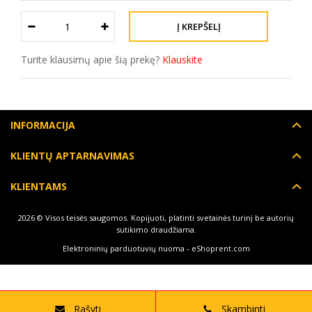
Turite klausimų apie šią prekę?
Klauskite
INFORMACIJA
KLIENTŲ APTARNAVIMAS
KLIENTAMS
2026 © Visos teisės saugomos. Kopijuoti, platinti svetainės turinį be autorių
sutikimo draudžiama.
Elektroninių parduotuvių nuoma
-
eShoprent.com
Rašyti
Skambinti