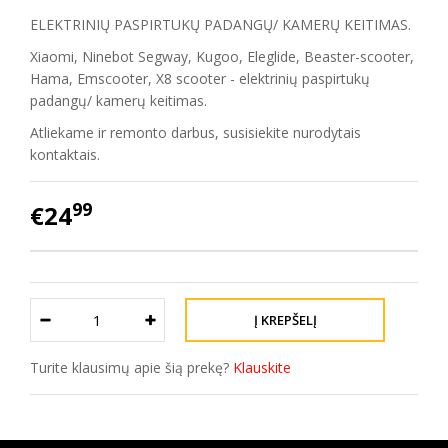
ELEKTRINIŲ PASPIRTUKŲ PADANGŲ/ KAMERŲ KEITIMAS.
Xiaomi, Ninebot Segway, Kugoo, Eleglide, Beaster-scooter,
Hama, Emscooter, X8 scooter - elektrinių paspirtukų
padangų/ kamerų keitimas.
Atliekame ir remonto darbus, susisiekite nurodytais
kontaktais.
99
€24
Turite klausimų apie šią prekę?
Klauskite