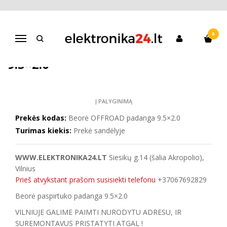
Pagrindinis
Paspirtukų dalys / REMONTAS
Riedlentės
Padangos, kitos dalys
Beorė paspirtuko padanga 9.5×2.0
0
Navigacija
BEORĖ PASPIRTUKO PADANGA
9.5×2.0
Į PALYGINIMĄ
Prekės kodas:
Beorė OFFROAD padanga 9.5×2.0
Turimas kiekis:
Prekė sandėlyje
WWW.ELEKTRONIKA24.LT
Siesikų g.14 (šalia Akropolio),
Vilnius
Prieš atvykstant prašom susisiekti telefonu
+37067692829
Beorė paspirtuko padanga 9.5×2.0
VILNIUJE GALIME PAIMTI NURODYTU ADRESU, IR
SUREMONTAVUS PRISTATYTI ATGAL !