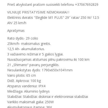
Prieš atvykstant prašom susisiekti telefonu +37067692829
VILNIUJE PRISTATYSIME NEMOKAMAI !
Elektrinis dviratis "Eleglide M1 PLUS" 29″ ratai/ 250 W/ 12.5
Ah/ 25 km/h
Aprašymas
Rato dydis- 29 colio
25km/h- maksimalus greitis.
12,5 Ah- akumuliatorius.
3 važiavimo režimai ir 5 galios lygiai.
Nuvažiuojamas atstumas pilnu pakrovimu iki 100 km
21 „Shimano“ pavarų perjungiklis.
Nesulankstytas dydis: 1790x650x1041mm
Vairo plotis: 65 cm
Didž. Apkrova: 100 kg
Atsparus vandeniui: IPX4
Medžiaga: Aliuminio lydinys
Stabdžiai: Stabdžiai: diskiniai ir elektroniniai stabdžiai
Variklio maksimali galia: 250W
Akumuliatoriaus įtampa: 36V