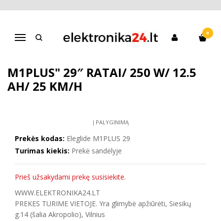
Pagrindinis
Dviračiai
Elektriniai dviračiai
"Elektrinis dviratis "Eleglide M1PLUS" 29″ ratai/ 250 W/ 12.5 Ah/ 25
km/h
0
Navigacija
"ELEKTRINIS DVIRATIS "ELEGLIDE
M1PLUS" 29″ RATAI/ 250 W/ 12.5
AH/ 25 KM/H
Į PALYGINIMĄ
Prekės kodas:
Eleglide M1PLUS 29
Turimas kiekis:
Prekė sandėlyje
Prieš užsakydami prekę susisiekite.
WWW.ELEKTRONIKA24.LT
PREKES TURIME VIETOJE. Yra glimybė apžiūrėti, Siesikų
g.14 (šalia Akropolio), Vilnius