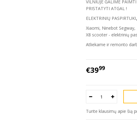
VILNIUJE GALIME PAIM
PRISTATYTI ATGAL !
ELEKTRINIŲ PASPIRTUK
Xiaomi, Ninebot Segway, 
X8 scooter - elektrinių p
Atliekame ir remonto darb
99
€39
Turite klausimų apie šią 