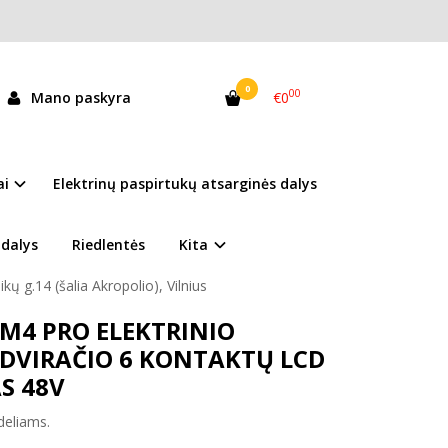
VIRAČIO 6 kontaktų LCD Z-920 EKRANAS 48V
TŲ LCD Z-920 EKRANAS 48V
0
00
Mano paskyra
€0
KTŲ LCD EKRANAS Z-920 KUGOO M4 PRO
andėlyje
ai
Elektrinų paspirtukų atsarginės dalys
siekti telefonu
+37067692829
 dalys
Riedlentės
Kita
LT
ikų g.14 (šalia Akropolio), Vilnius
M4 PRO ELEKTRINIO
 DVIRAČIO 6 KONTAKTŲ LCD
S 48V
odeliams.