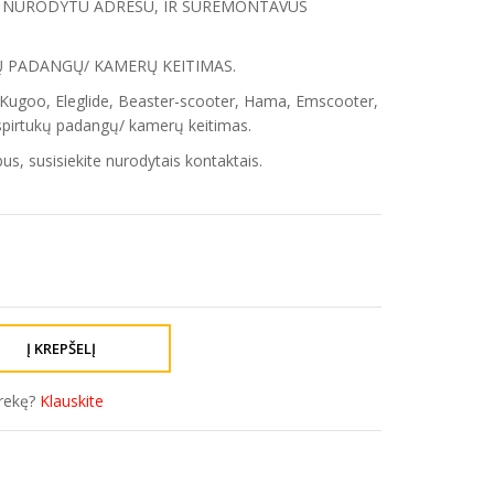
TI NURODYTU ADRESU, IR SUREMONTAVUS
Ų PADANGŲ/ KAMERŲ KEITIMAS.
Kugoo, Eleglide, Beaster-scooter, Hama, Emscooter,
aspirtukų padangų/ kamerų keitimas.
us, susisiekite nurodytais kontaktais.
prekę?
Klauskite