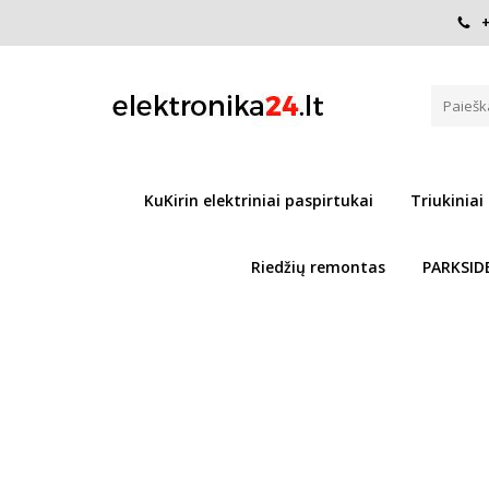
+
Pagrindinis
Paspirtukų dalys / REMONTAS
Riedlentės
KUGOO KIRIN M4 PRO ELEKTRI
Į PALYGINIMĄ
KuKirin elektriniai paspirtukai
Triukiniai
Riedžių remontas
PARKSID