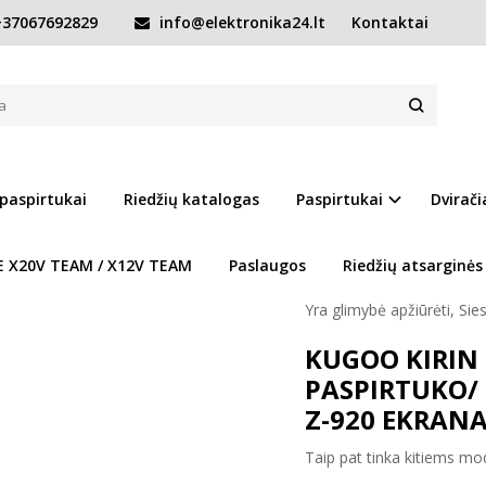
37067692829
info@elektronika24.lt
Kontaktai
Padangos, kitos dalys
KUGOO KIRIN M4 PRO ELEKTRINIO PASPIRTUKO/ D
NIO PASPIRTUKO/ DVIRAČIO 6 KONTAK
Prekės kodas:
6 KONTA
Turimas kiekis:
Prekė s
 paspirtukai
Riedžių katalogas
Paspirtukai
Dvirači
Prieš atvykstant prašom susi
E X20V TEAM / X12V TEAM
Paslaugos
Riedžių atsarginės
WWW.ELEKTRONIKA24.
Yra glimybė apžiūrėti, Sies
KUGOO KIRIN 
PASPIRTUKO/
Z-920 EKRANA
Taip pat tinka kitiems m