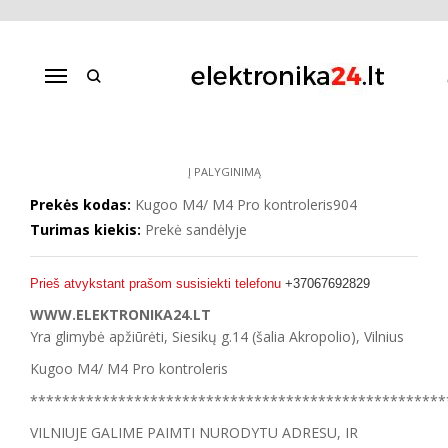
Pagrindinis
Paspirtukai
Atsarginės dalys + servisas
Kugoo M4/ M4 Pro kontroleris
Navigacija
KUGOO M4/ M4 PRO KONTROLERIS
Į PALYGINIMĄ
Prekės kodas:
Kugoo M4/ M4 Pro kontroleris904
Turimas kiekis:
Prekė sandėlyje
Prieš atvykstant prašom susisiekti telefonu
+37067692829
WWW.ELEKTRONIKA24.LT
Yra glimybė apžiūrėti, Siesikų g.14 (šalia Akropolio), Vilnius
Kugoo M4/ M4 Pro kontroleris
****************************************************
VILNIUJE GALIME PAIMTI NURODYTU ADRESU, IR