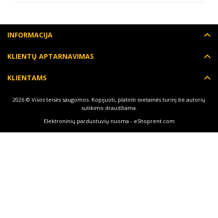
INFORMACIJA
KLIENTŲ APTARNAVIMAS
KLIENTAMS
2026 © Visos teisės saugomos. Kopijuoti, platinti svetainės turinį be autorių
sutikimo draudžiama.
Elektroninių parduotuvių nuoma
-
eShoprent.com