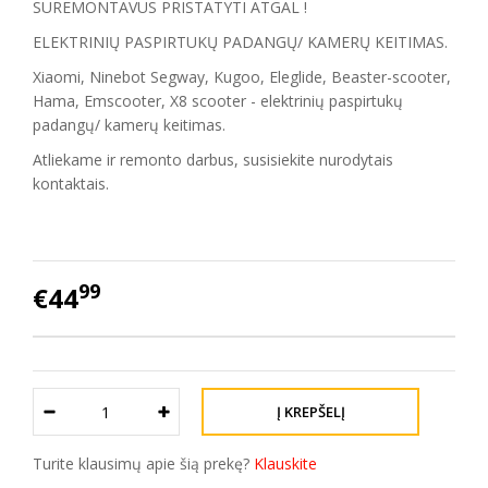
SUREMONTAVUS PRISTATYTI ATGAL !
ELEKTRINIŲ PASPIRTUKŲ PADANGŲ/ KAMERŲ KEITIMAS.
Xiaomi, Ninebot Segway, Kugoo, Eleglide, Beaster-scooter,
Hama, Emscooter, X8 scooter - elektrinių paspirtukų
padangų/ kamerų keitimas.
Atliekame ir remonto darbus, susisiekite nurodytais
kontaktais.
99
€44
Turite klausimų apie šią prekę?
Klauskite