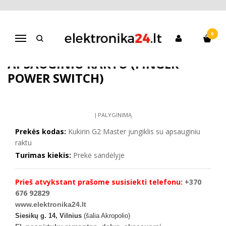
Pagrindinis
Elektrinų paspirtukų atsarginės dalys
Kukirin G2 Master jungiklis su apsauginiu raktu (Finger Power Switch)
0
Navigacija
KUKIRIN G2 MASTER JUNGIKLIS SU
APSAUGINIU RAKTU (FINGER
POWER SWITCH)
Į PALYGINIMĄ
Prekės kodas:
Kukirin G2 Master jungiklis su apsauginiu
raktu
Turimas kiekis:
Prekė sandėlyje
Prieš atvykstant prašome susisiekti telefonu:
+370
676 92829
www.elektronika24.lt
Siesikų g. 14, Vilnius
(šalia Akropolio)