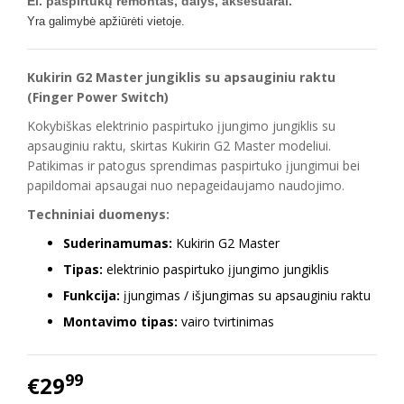
El. paspirtukų remontas, dalys, aksesuarai.
Yra galimybė apžiūrėti vietoje.
Kukirin G2 Master jungiklis su apsauginiu raktu
(Finger Power Switch)
Kokybiškas elektrinio paspirtuko įjungimo jungiklis su
apsauginiu raktu, skirtas Kukirin G2 Master modeliui.
Patikimas ir patogus sprendimas paspirtuko įjungimui bei
papildomai apsaugai nuo nepageidaujamo naudojimo.
Techniniai duomenys:
Suderinamumas:
Kukirin G2 Master
Tipas:
elektrinio paspirtuko įjungimo jungiklis
Funkcija:
įjungimas / išjungimas su apsauginiu raktu
Montavimo tipas:
vairo tvirtinimas
99
€29