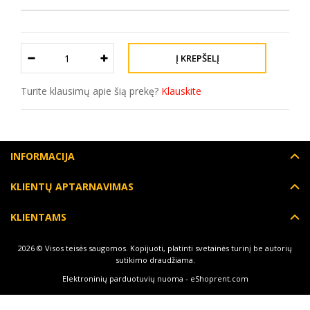
Turite klausimų apie šią prekę?
Klauskite
INFORMACIJA
KLIENTŲ APTARNAVIMAS
KLIENTAMS
2026 © Visos teisės saugomos. Kopijuoti, platinti svetainės turinį be autorių
sutikimo draudžiama.
Elektroninių parduotuvių nuoma
-
eShoprent.com