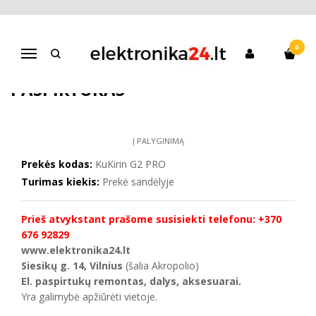
Pagrindinis
KuKirin elektriniai paspirtukai
KuKirin G2 PRO Elektrinis paspirtukas
0
Navigacija
KUKIRIN G2 PRO ELEKTRINIS
PASPIRTUKAS
Į PALYGINIMĄ
Prekės kodas:
KuKirin G2 PRO
Turimas kiekis:
Prekė sandėlyje
Prieš atvykstant prašome susisiekti telefonu: +370
676 92829
www.elektronika24.lt
Siesikų g. 14, Vilnius
(šalia Akropolio)
El. paspirtukų remontas, dalys, aksesuarai.
Yra galimybė apžiūrėti vietoje.