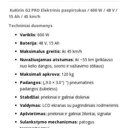
KuKirin G2 PRO Elektrinis paspirtukas / 600 W / 48 V /
15 Ah / 45 km/h
Techniniai duomenys
Variklis:
600 W
Baterija:
48 V, 15 Ah
Maksimalus greitis:
iki 45 km/h
Nuvažiuojamas atstumas:
iki ~55 km (priklauso
nuo kelio dangos, svorio ir važiavimo stiliaus)
Maksimali apkrova:
120 kg
Padangos:
(„9.0 × 3.0″) ″) pneumatinės
padangos (tubeless)
Stabdžiai
: priekiniai ir galiniai diskiniai
Valdymas:
LCD ekranas su pagrindiniais rodmenimis
Apšvietimas:
priekiniai ir galiniai žibintai, signalai
Sulankstymo mechanizmas:
patogus