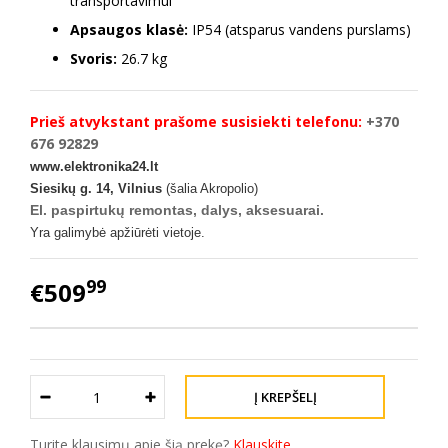
transportavimui
Apsaugos klasė:
IP54 (atsparus vandens purslams)
Svoris:
26.7 kg
Prieš atvykstant prašome susisiekti telefonu:
+370
676 92829
www.elektronika24.lt
Siesikų g. 14, Vilnius
(šalia Akropolio)
El. paspirtukų remontas, dalys, aksesuarai.
Yra galimybė apžiūrėti vietoje.
99
€509
Turite klausimų apie šią prekę?
Klauskite