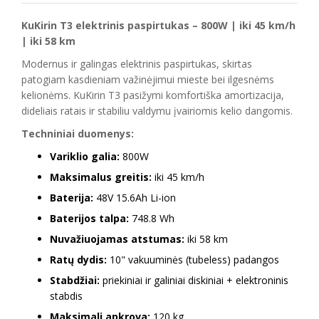
KuKirin T3 elektrinis paspirtukas – 800W | iki 45 km/h
| iki 58 km
Modernus ir galingas elektrinis paspirtukas, skirtas
patogiam kasdieniam važinėjimui mieste bei ilgesnėms
kelionėms. KuKirin T3 pasižymi komfortiška amortizacija,
dideliais ratais ir stabiliu valdymu įvairiomis kelio dangomis.
Techniniai duomenys:
Variklio galia:
800W
Maksimalus greitis:
iki 45 km/h
Baterija:
48V 15.6Ah Li-ion
Baterijos talpa:
748.8 Wh
Nuvažiuojamas atstumas:
iki 58 km
Ratų dydis:
10" vakuuminės (tubeless) padangos
Stabdžiai:
priekiniai ir galiniai diskiniai + elektroninis
stabdis
Maksimali apkrova:
120 kg