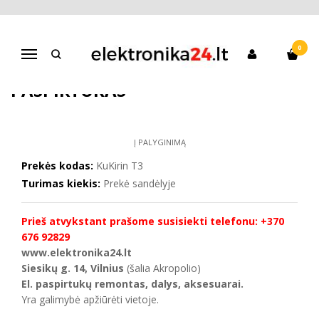
Pagrindinis
KuKirin elektriniai paspirtukai
KuKirin T3 Elektrinis paspirtukas
0
Navigacija
KUKIRIN T3 ELEKTRINIS
PASPIRTUKAS
Į PALYGINIMĄ
Prekės kodas:
KuKirin T3
Turimas kiekis:
Prekė sandėlyje
Prieš atvykstant prašome susisiekti telefonu: +370
676 92829
www.elektronika24.lt
Siesikų g. 14, Vilnius
(šalia Akropolio)
El. paspirtukų remontas, dalys, aksesuarai.
Yra galimybė apžiūrėti vietoje.