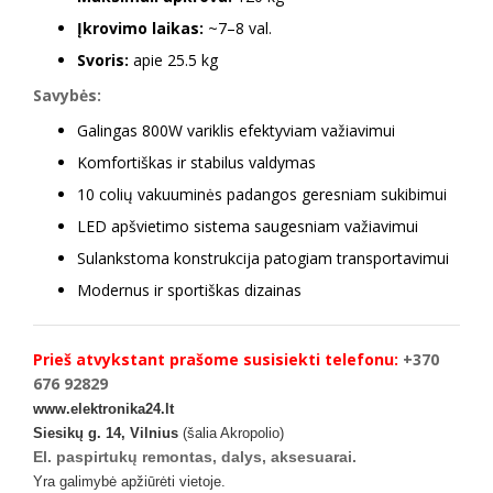
Įkrovimo laikas:
~7–8 val.
Svoris:
apie 25.5 kg
Savybės:
Galingas 800W variklis efektyviam važiavimui
Komfortiškas ir stabilus valdymas
10 colių vakuuminės padangos geresniam sukibimui
LED apšvietimo sistema saugesniam važiavimui
Sulankstoma konstrukcija patogiam transportavimui
Modernus ir sportiškas dizainas
Prieš atvykstant prašome susisiekti telefonu:
+370
676 92829
www.elektronika24.lt
Siesikų g. 14, Vilnius
(šalia Akropolio)
El. paspirtukų remontas, dalys, aksesuarai.
Yra galimybė apžiūrėti vietoje.