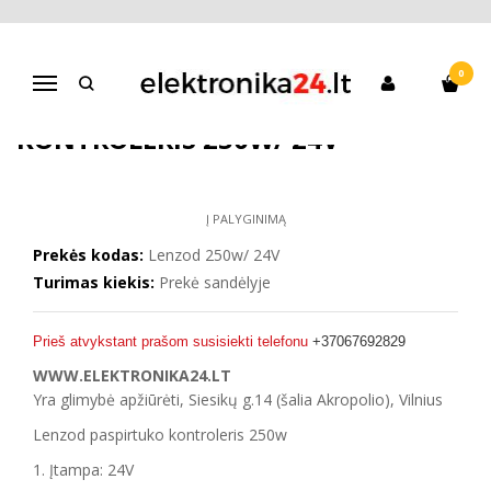
Pagrindinis
Paspirtukai
Atsarginės dalys + servisas
Lenzod paspirtuko kontroleris 250w/ 24V
0
Navigacija
LENZOD PASPIRTUKO
KONTROLERIS 250W/ 24V
Į PALYGINIMĄ
Prekės kodas:
Lenzod 250w/ 24V
Turimas kiekis:
Prekė sandėlyje
Prieš atvykstant prašom susisiekti telefonu
+37067692829
WWW.ELEKTRONIKA24.LT
Yra glimybė apžiūrėti, Siesikų g.14 (šalia Akropolio), Vilnius
Lenzod paspirtuko kontroleris 250w
1. Įtampa: 24V