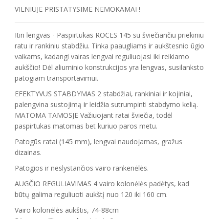
VILNIUJE PRISTATYSIME NEMOKAMAI !
Itin lengvas - Paspirtukas ROCES 145 su šviečiančiu priekiniu
ratu ir rankiniu stabdžiu. Tinka paaugliams ir aukštesnio ūgio
vaikams, kadangi vairas lengvai reguliuojasi iki reikiamo
aukščio! Dėl aliuminio konstrukcijos yra lengvas, susilanksto
patogiam transportavimui.
EFEKTYVUS STABDYMAS 2 stabdžiai, rankiniai ir kojiniai,
palengvina sustojimą ir leidžia sutrumpinti stabdymo kelią.
MATOMA TAMOSJE Važiuojant ratai šviečia, todėl
paspirtukas matomas bet kuriuo paros metu.
Patogūs ratai (145 mm), lengvai naudojamas, gražus
dizainas.
Patogios ir neslystančios vairo rankenėlės.
AUGČIO REGULIAVIMAS 4 vairo kolonėlės padėtys, kad
būtų galima reguliuoti aukštį nuo 120 iki 160 cm.
Vairo kolonėlės aukštis, 74-88cm