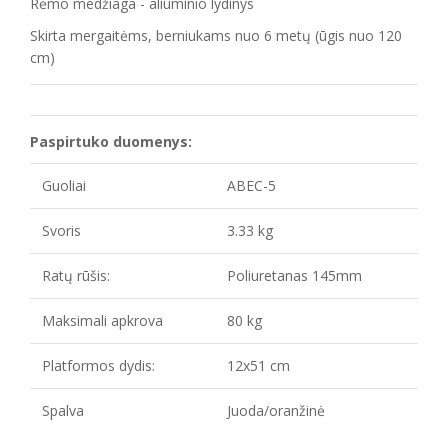
Rėmo medžiaga - aliuminio lydinys
Skirta mergaitėms, berniukams nuo 6 metų (ūgis nuo 120
cm)
Paspirtuko duomenys:
Guoliai
ABEC-5
Svoris
3.33 kg
Ratų rūšis:
Poliuretanas 145mm
Maksimali apkrova
80 kg
Platformos dydis:
12x51 cm
Spalva
Juoda/oranžinė