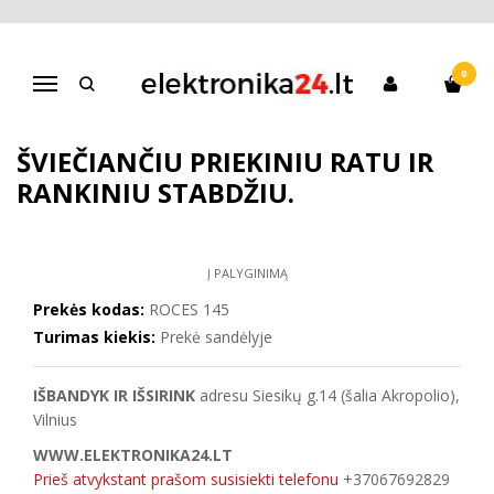
Pagrindinis
Paspirtukai
Vaikams
Paspirtukas ROCES 145 su šviečiančiu priekiniu ratu ir rankiniu
stabdžiu.
0
Navigacija
PASPIRTUKAS ROCES 145 SU
ŠVIEČIANČIU PRIEKINIU RATU IR
RANKINIU STABDŽIU.
Į PALYGINIMĄ
Prekės kodas:
ROCES 145
Turimas kiekis:
Prekė sandėlyje
IŠBANDYK IR IŠSIRINK
adresu Siesikų g.14 (šalia Akropolio),
Vilnius
WWW.ELEKTRONIKA24.LT
Prieš atvykstant prašom susisiekti telefonu
+37067692829