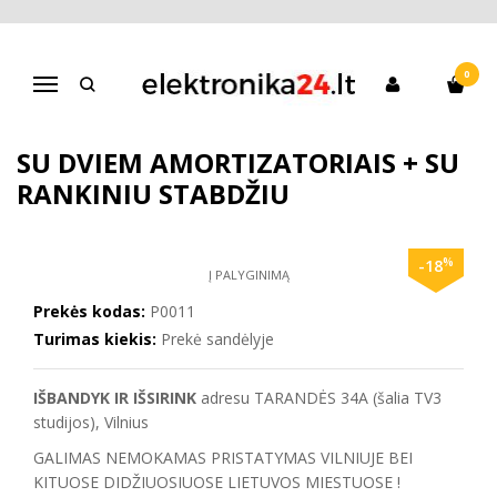
Pagrindinis
Paspirtukai
Vaikams
Sport Scooter (200mm) ratais su dviem amortizatoriais + Su rankiniu
stabdžiu
0
Navigacija
SPORT SCOOTER (200MM) RATAIS
SU DVIEM AMORTIZATORIAIS + SU
RANKINIU STABDŽIU
%
-18
Į PALYGINIMĄ
Prekės kodas:
P0011
Turimas kiekis:
Prekė sandėlyje
IŠBANDYK IR IŠSIRINK
adresu TARANDĖS 34A (šalia TV3
studijos), Vilnius
GALIMAS NEMOKAMAS PRISTATYMAS VILNIUJE BEI
KITUOSE DIDŽIUOSIUOSE LIETUVOS MIESTUOSE !