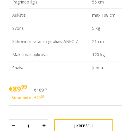
Pagrindo ilgis
55 cm
Aukštis
max 108 cm
Svoris
5 kg
Silikoniniai ratai su guoliais ABEC-7
21 cm
Maksimali apkrova
120 kg
Spalva
Juoda
99
€89
99
€109
00
Sutaupote - €20