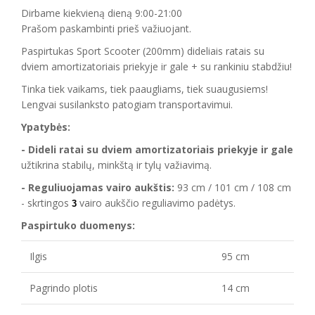
Dirbame kiekvieną dieną 9:00-21:00
Prašom paskambinti prieš važiuojant.
Paspirtukas Sport Scooter (200mm) dideliais ratais su
dviem amortizatoriais priekyje ir gale + su rankiniu stabdžiu!
Tinka tiek vaikams, tiek paaugliams, tiek suaugusiems!
Lengvai susilanksto patogiam transportavimui.
Ypatybės:
- Dideli ratai su dviem amortizatoriais priekyje ir gale
užtikrina stabilų, minkštą ir tylų važiavimą.
- Reguliuojamas vairo aukštis:
93 cm / 101 cm / 108 cm
- skrtingos
vairo aukščio reguliavimo padėtys.
3
Paspirtuko duomenys:
Ilgis
95 cm
Pagrindo plotis
14 cm