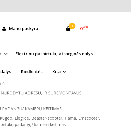
0
00
Mano paskyra
€0
ko padanga 80/65-6
andėlyje
ai
Elektrinų paspirtukų atsarginės dalys
LT
Siesikų g.14 (šalia Akropolio), Vilnius
 dalys
Riedlentės
Kita
usisiekti telefonu
+37067692829
5-6
TI NURODYTU ADRESU, IR SUREMONTAVUS
Ų PADANGŲ/ KAMERŲ KEITIMAS.
Kugoo, Eleglide, Beaster-scooter, Hama, Emscooter,
aspirtukų padangų/ kamerų keitimas.