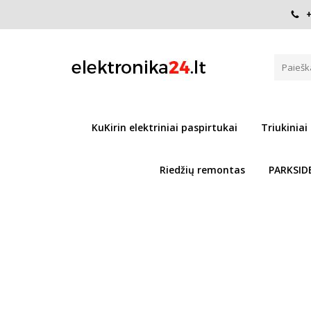
+
Pagrindinis
Paspirtukų dalys / REMONTAS
Riedlentės
PASPIRTUKO PADANGA 80/65-
Į PALYGINIMĄ
KuKirin elektriniai paspirtukai
Triukiniai
Riedžių remontas
PARKSID