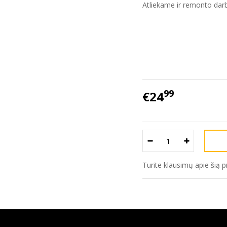
Atliekame ir remonto darb
99
€24
Turite klausimų apie šią 