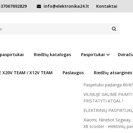
37067692829
info@elektronika24.lt
Kontaktai
Padangos, kitos dalys
Paspirtuko padanga 80/65-6
6
Prekės kodas:
Paspirtu
Turimas kiekis:
Prekė s
 paspirtukai
Riedžių katalogas
Paspirtukai
Dvirači
WWW.ELEKTRONIKA24.
E X20V TEAM / X12V TEAM
Paslaugos
Riedžių atsarginės
Prieš atvykstant prašom s
Paspirtuko padanga 80/6
VILNIUJE GALIME PAIM
PRISTATYTI ATGAL !
ELEKTRINIŲ PASPIRTUK
Xiaomi, Ninebot Segway, 
X8 scooter - elektrinių p