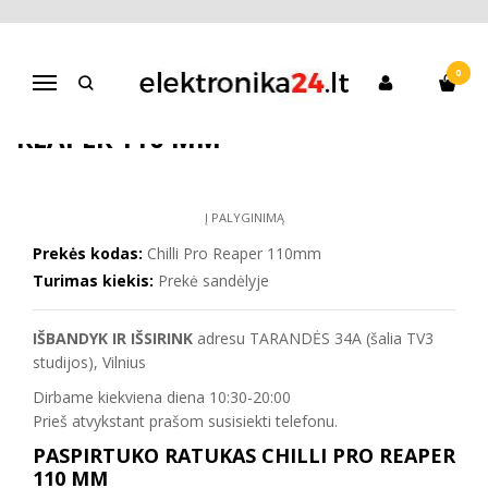
Pagrindinis
Paspirtukai
Triukinių paspirtukų atsarginės dalys
Paspirtuko ratukas Chilli Pro Reaper 110 mm
0
Navigacija
PASPIRTUKO RATUKAS CHILLI PRO
REAPER 110 MM
Į PALYGINIMĄ
Prekės kodas:
Chilli Pro Reaper 110mm
Turimas kiekis:
Prekė sandėlyje
IŠBANDYK IR IŠSIRINK
adresu TARANDĖS 34A (šalia TV3
studijos), Vilnius
Dirbame kiekviena diena 10:30-20:00
Prieš atvykstant prašom susisiekti telefonu.
PASPIRTUKO RATUKAS CHILLI PRO REAPER
110 MM