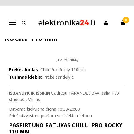
Pagrindinis
Paspirtukai
Triukinių paspirtukų atsarginės dalys
Paspirtuko ratukas Chilli Pro Rocky 110 mm
0
Navigacija
PASPIRTUKO RATUKAS CHILLI PRO
ROCKY 110 MM
Į PALYGINIMĄ
Prekės kodas:
Chilli Pro Rocky 110mm
Turimas kiekis:
Prekė sandėlyje
IŠBANDYK IR IŠSIRINK
adresu TARANDĖS 34A (šalia TV3
studijos), Vilnius
Dirbame kiekviena diena 10:30-20:00
Prieš atvykstant prašom susisiekti telefonu.
PASPIRTUKO RATUKAS CHILLI PRO ROCKY
110 MM