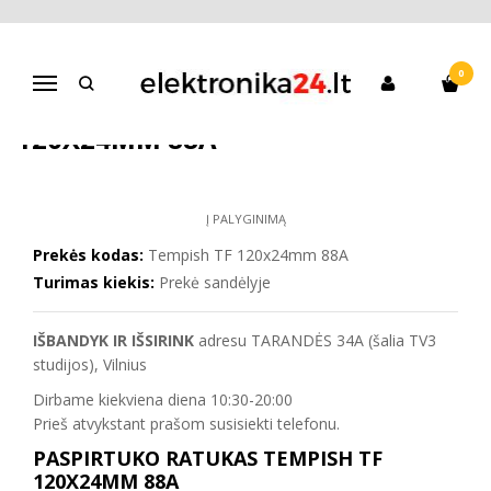
Pagrindinis
Paspirtukai
Triukinių paspirtukų atsarginės dalys
Paspirtuko ratukas Tempish TF 120x24mm 88A
0
Navigacija
PASPIRTUKO RATUKAS TEMPISH TF
120X24MM 88A
Į PALYGINIMĄ
Prekės kodas:
Tempish TF 120x24mm 88A
Turimas kiekis:
Prekė sandėlyje
IŠBANDYK IR IŠSIRINK
adresu TARANDĖS 34A (šalia TV3
studijos), Vilnius
Dirbame kiekviena diena 10:30-20:00
Prieš atvykstant prašom susisiekti telefonu.
PASPIRTUKO RATUKAS TEMPISH TF
120X24MM 88A