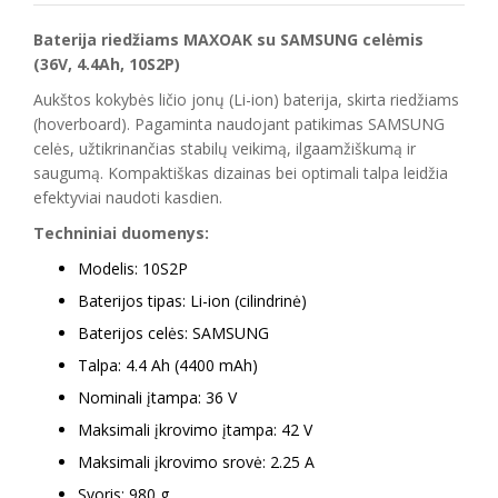
Baterija riedžiams MAXOAK su SAMSUNG celėmis
(36V, 4.4Ah, 10S2P)
Aukštos kokybės ličio jonų (Li-ion) baterija, skirta riedžiams
(hoverboard). Pagaminta naudojant patikimas SAMSUNG
celės, užtikrinančias stabilų veikimą, ilgaamžiškumą ir
saugumą. Kompaktiškas dizainas bei optimali talpa leidžia
efektyviai naudoti kasdien.
Techniniai duomenys:
Modelis: 10S2P
Baterijos tipas: Li-ion (cilindrinė)
Baterijos celės: SAMSUNG
Talpa: 4.4 Ah (4400 mAh)
Nominali įtampa: 36 V
Maksimali įkrovimo įtampa: 42 V
Maksimali įkrovimo srovė: 2.25 A
Svoris: 980 g