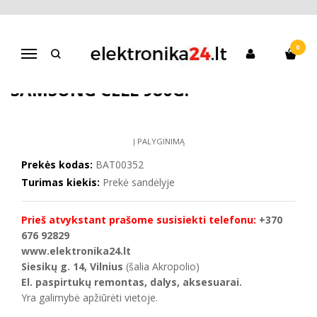
Pagrindinis
Riedžių atsarginės dalys
Baterija riedžiams MAXOAK SAMSUNG CELL 980g.
0
Navigacija
BATERIJA RIEDŽIAMS MAXOAK
SAMSUNG CELL 980G.
Į PALYGINIMĄ
Prekės kodas:
BAT00352
Turimas kiekis:
Prekė sandėlyje
Prieš atvykstant prašome susisiekti telefonu:
+370
676 92829
www.elektronika24.lt
Siesikų g. 14, Vilnius
(šalia Akropolio)
El. paspirtukų remontas, dalys, aksesuarai.
Yra galimybė apžiūrėti vietoje.