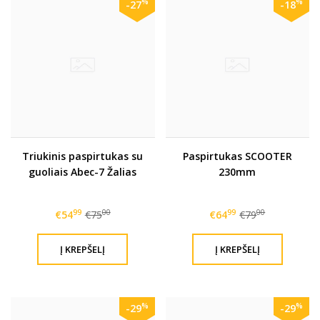
%
%
-27
-18
Triukinis paspirtukas su
Paspirtukas SCOOTER
guoliais Abec-7 Žalias
230mm
99
00
99
00
€54
€75
€64
€79
%
%
-29
-29