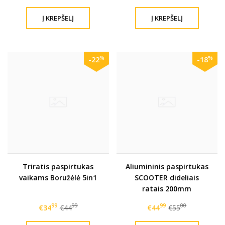
%
%
-22
-18
Triratis paspirtukas
Aliumininis paspirtukas
vaikams Boružėlė 5in1
SCOOTER dideliais
ratais 200mm
99
99
99
00
€34
€44
€44
€55