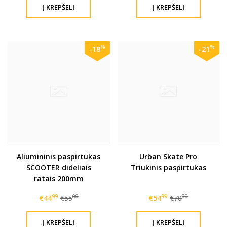
%
%
-18
-21
Aliumininis paspirtukas
Urban Skate Pro
SCOOTER dideliais
Triukinis paspirtukas
ratais 200mm
99
00
99
00
€44
€55
€54
€70