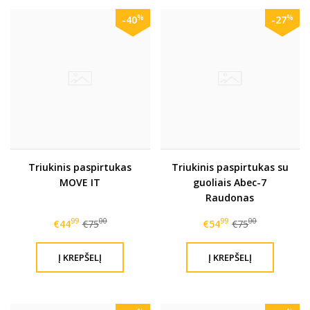
%
%
-40
-27
Triukinis paspirtukas
Triukinis paspirtukas su
MOVE IT
guoliais Abec-7
Raudonas
99
00
99
00
€44
€75
€54
€75