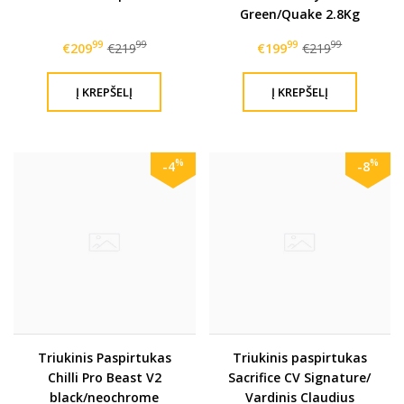
Green/Quake 2.8Kg
Lengviausias pasaulyje
99
99
99
99
€209
€219
€199
€219
gamykliškai surinktas
triukinis paspirtukas!
%
%
-4
-8
Triukinis Paspirtukas
Triukinis paspirtukas
Chilli Pro Beast V2
Sacrifice CV Signature/
black/neochrome
Vardinis Claudius