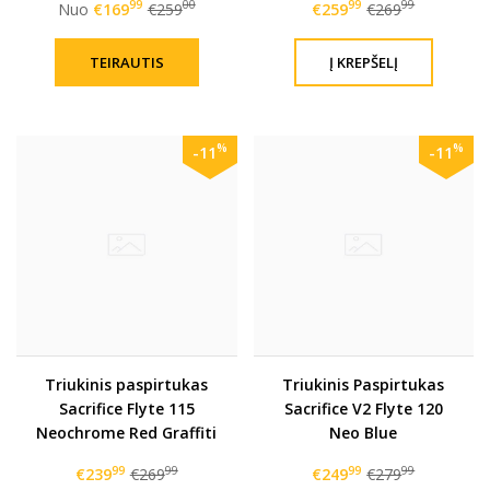
99
00
99
99
Nuo
€169
€259
€259
€269
TEIRAUTIS
%
%
-11
-11
Triukinis paspirtukas
Triukinis Paspirtukas
Sacrifice Flyte 115
Sacrifice V2 Flyte 120
Neochrome Red Graffiti
Neo Blue
99
99
99
99
€239
€269
€249
€279