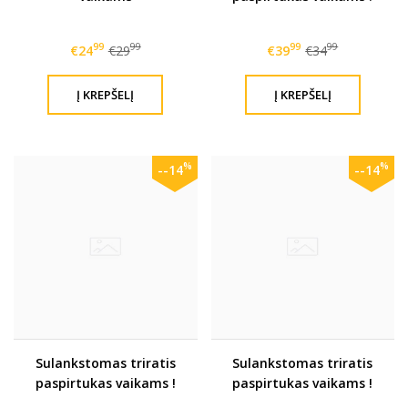
99
99
99
99
€24
€29
€39
€34
%
%
--14
--14
Sulankstomas triratis
Sulankstomas triratis
paspirtukas vaikams !
paspirtukas vaikams !