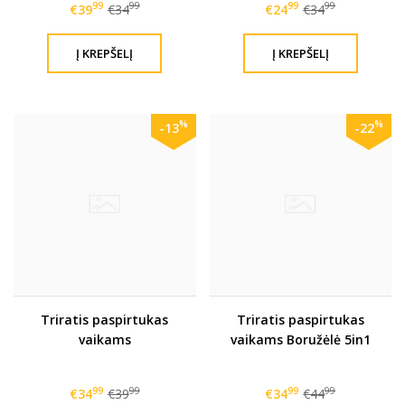
99
99
99
99
€39
€34
€24
€34
%
%
-13
-22
Triratis paspirtukas
Triratis paspirtukas
vaikams
vaikams Boružėlė 5in1
99
99
99
99
€34
€39
€34
€44