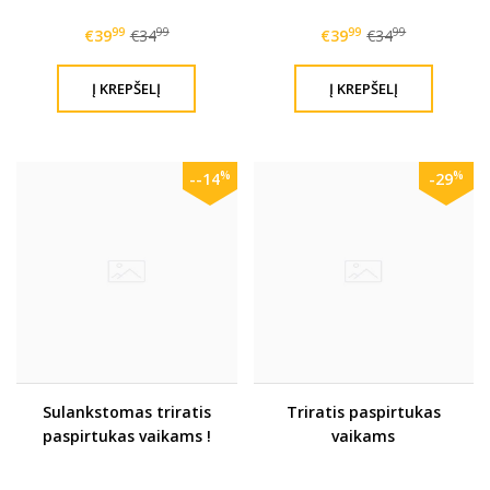
99
99
99
99
€39
€34
€39
€34
%
%
--14
-29
Sulankstomas triratis
Triratis paspirtukas
paspirtukas vaikams !
vaikams