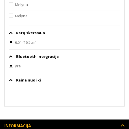
Melyna
Mėlyna
Ratų skersmuo
6.5'' (16.5cm)
Bluetooth integracija
yra
Kaina nuo iki
INFORMACIJA