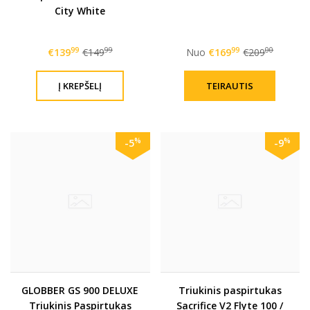
City White
99
99
99
00
€139
€149
Nuo
€169
€209
TEIRAUTIS
%
%
-5
-9
GLOBBER GS 900 DELUXE
Triukinis paspirtukas
Triukinis Paspirtukas
Sacrifice V2 Flyte 100 /