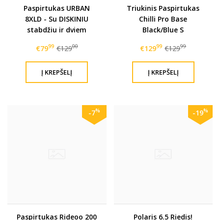
Paspirtukas URBAN
Triukinis Paspirtukas
8XLD - Su DISKINIU
Chilli Pro Base
stabdžiu ir dviem
Black/Blue S
amortizatoriais
99
00
99
99
€79
€129
€129
€129
%
%
-7
-19
Paspirtukas Rideoo 200
Polaris 6.5 Riedis!