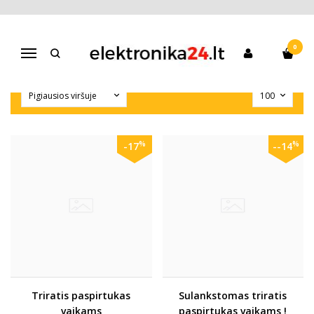
PREKĖS SU NUOLAIDA
Pagrindinis
Prekės su nuolaida
0
Navigacija
%
%
-17
--14
Triratis paspirtukas
Sulankstomas triratis
vaikams
paspirtukas vaikams !