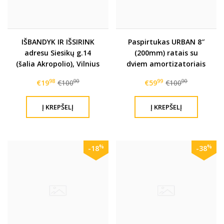
IŠBANDYK IR IŠSIRINK
Paspirtukas URBAN 8″
adresu Siesikų g.14
(200mm) ratais su
(šalia Akropolio), Vilnius
dviem amortizatoriais
98
00
99
00
€19
€100
€59
€100
%
%
-18
-38