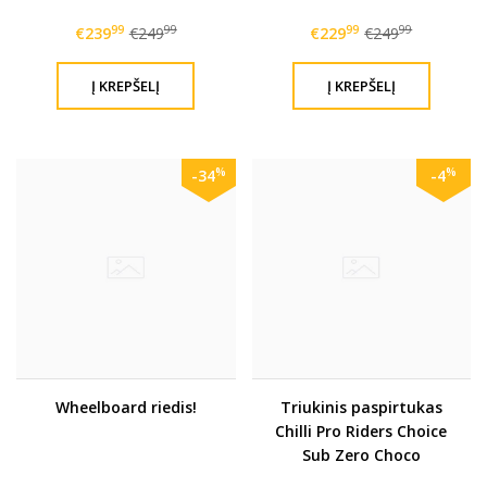
Vertesi parašu
99
99
99
99
€239
€249
€229
€249
%
%
-34
-4
Wheelboard riedis!
Triukinis paspirtukas
Chilli Pro Riders Choice
Sub Zero Choco