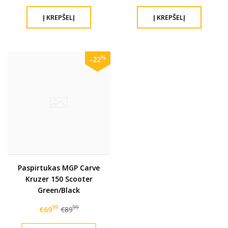
%
-22
Paspirtukas MGP Carve
Kruzer 150 Scooter
Green/Black
99
99
€69
€89