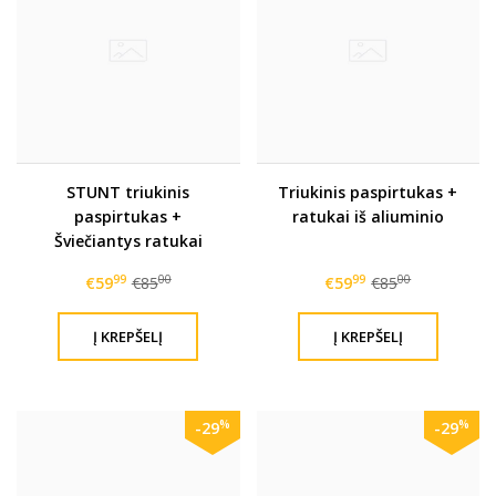
STUNT triukinis
Triukinis paspirtukas +
paspirtukas +
ratukai iš aliuminio
Šviečiantys ratukai
110mm !
99
00
99
00
€59
€85
€59
€85
%
%
-29
-29