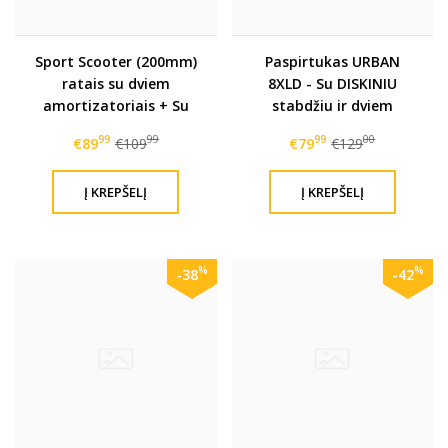
Sport Scooter (200mm)
Paspirtukas URBAN
ratais su dviem
8XLD - Su DISKINIU
amortizatoriais + Su
stabdžiu ir dviem
rankiniu stabdžiu
amortizatoriais
99
99
99
00
€89
€109
€79
€129
%
%
-38
-42