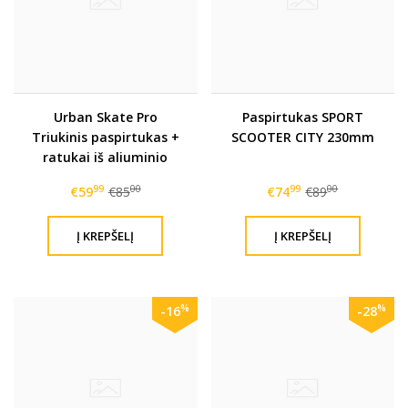
Urban Skate Pro
Paspirtukas SPORT
Triukinis paspirtukas +
SCOOTER CITY 230mm
ratukai iš aliuminio
99
00
99
00
€59
€85
€74
€89
%
%
-16
-28