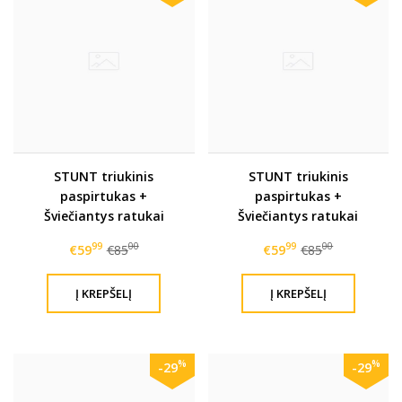
STUNT triukinis
STUNT triukinis
paspirtukas +
paspirtukas +
Šviečiantys ratukai
Šviečiantys ratukai
110mm !
110mm !
99
00
99
00
€59
€85
€59
€85
%
%
-29
-29