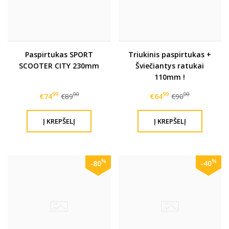
Paspirtukas SPORT
Triukinis paspirtukas +
SCOOTER CITY 230mm
Šviečiantys ratukai
110mm !
99
00
99
00
€74
€89
€64
€90
%
%
-80
-40