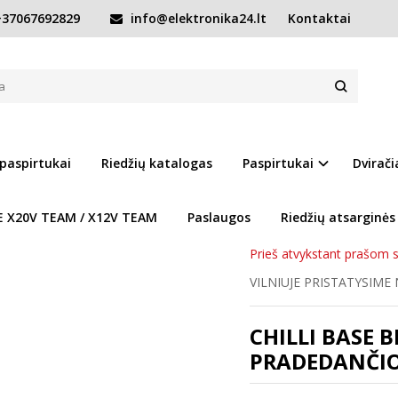
37067692829
info@elektronika24.lt
Kontaktai
as Chilli Base Black/Green
LI BASE BLACK/GREEN
Prekės kodas:
Chilli Ba
Turimas kiekis:
Prekė s
 paspirtukai
Riedžių katalogas
Paspirtukai
Dvirači
IŠBANDYK IR IŠSIRINK
adr
E X20V TEAM / X12V TEAM
Paslaugos
Riedžių atsarginės
WWW.ELEKTRONIKA24.
Prieš atvykstant prašom s
VILNIUJE PRISTATYSIME
CHILLI BASE 
PRADEDANČIOJ