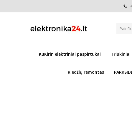
+
Pagrindinis
Paspirtukai
Vaikams
Triukinis Paspirtuk
TRIUKINIS PASPIRTUKAS CHIL
Į PALYGINIMĄ
KuKirin elektriniai paspirtukai
Triukiniai
Riedžių remontas
PARKSID