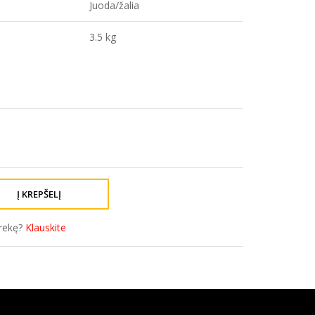
Juoda/žalia
3.5 kg
prekę?
Klauskite