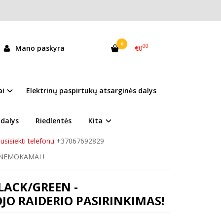
0
00
Mano paskyra
€0
se Black/Green
andėlyje
ai
Elektrinų paspirtukų atsarginės dalys
esu Siesikų g.14 (šalia Akropolio), Vilnius
 dalys
Riedlentės
Kita
LT
usisiekti telefonu
+37067692829
 NEMOKAMAI !
BLACK/GREEN -
O RAIDERIO PASIRINKIMAS!