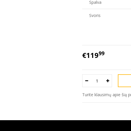
Spalva
Svoris
99
€119
Turite klausimų apie šią 