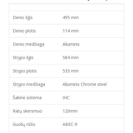
Denio ilgis
495 mm
Denio plotis
114 mm
Denio medžiaga
Aliuminis
Strypo ilgis
584 mm
Strypo plotis
533 mm
Strypo medžiaga
Aliuminis Chrome steel
Šakinė sistema
IHC
Ratų skersmuo
120mm
Guolių rūšis
ABEC-9