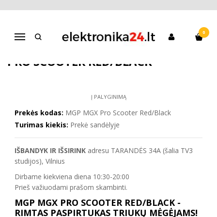
Pagrindinis
Paspirtukai
Vaikams
Triukinis Paspirtukas MGP MGX Pro Scooter Red/Black
0
Navigacija
TRIUKINIS PASPIRTUKAS MGP MGX
PRO SCOOTER RED/BLACK
Į PALYGINIMĄ
Prekės kodas:
MGP MGX Pro Scooter Red/Black
Turimas kiekis:
Prekė sandėlyje
IŠBANDYK IR IŠSIRINK
adresu TARANDĖS 34A (šalia TV3
studijos), Vilnius
Dirbame kiekviena diena 10:30-20:00
Prieš važiuodami prašom skambinti.
MGP MGX PRO SCOOTER RED/BLACK -
RIMTAS PASPIRTUKAS TRIUKŲ MĖGĖJAMS!