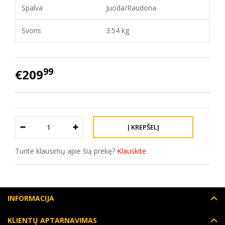
Spalva
Juoda/Raudona
Svoris
3.54 kg
99
€209
Turite klausimų apie šią prekę?
Klauskite
INFORMACIJA
KLIENTŲ APTARNAVIMAS