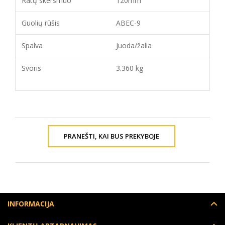
Ratų skersmuo
120mm
Guolių rūšis
ABEC-9
Spalva
Juoda/žalia
Svoris
3.360 kg
PRANEŠTI, KAI BUS PREKYBOJE
INFORMACIJA