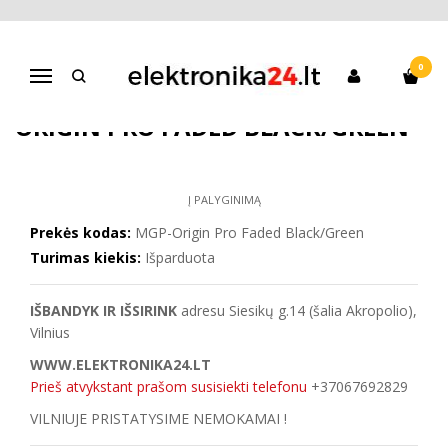
Pagrindinis
Paspirtukai
Vaikams
Triukinis Paspirtukas MGP Origin Pro Faded Black/Green
0
Navigacija
TRIUKINIS PASPIRTUKAS MGP
ORIGIN PRO FADED BLACK/GREEN
Į PALYGINIMĄ
Prekės kodas:
MGP-Origin Pro Faded Black/Green
Turimas kiekis:
Išparduota
IŠBANDYK IR IŠSIRINK
adresu Siesikų g.14 (šalia Akropolio),
Vilnius
WWW.ELEKTRONIKA24.LT
Prieš atvykstant prašom susisiekti telefonu
+37067692829
VILNIUJE PRISTATYSIME NEMOKAMAI !