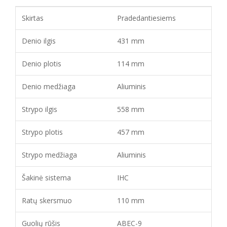
Skirtas
Pradedantiesiems
Denio ilgis
431 mm
Denio plotis
114 mm
Denio medžiaga
Aliuminis
Strypo ilgis
558 mm
Strypo plotis
457 mm
Strypo medžiaga
Aliuminis
Šakinė sistema
IHC
Ratų skersmuo
110 mm
Guolių rūšis
ABEC-9