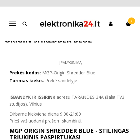
Pagrindinis
Paspirtukai
Vaikams
Triukinis Paspirtukas MGP Origin Shredder Blue
0
Navigacija
TRIUKINIS PASPIRTUKAS MGP
ORIGIN SHREDDER BLUE
Į PALYGINIMĄ
Prekės kodas:
MGP-Origin Shredder Blue
Turimas kiekis:
Prekė sandėlyje
IŠBANDYK IR IŠSIRINK
adresu TARANDĖS 34A (šalia TV3
studijos), Vilnius
Dirbame kiekviena diena 9:00-21:00
Prieš važiuodami prašom skambinti.
MGP ORIGIN SHREDDER BLUE - STILINGAS
TRIUKINIS PASPIRTUKAS!