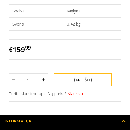
Spalva
Mėlyna
Svoris
3.42 kg
99
€159
Turite klausimų apie šią prekę?
Klauskite
INFORMACIJA