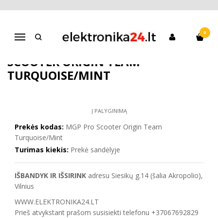
Pagrindinis
Paspirtukai
Vaikams
Triukinis Paspirtukas MGP Pro Scooter Origin Team Turquoise/Mint
0
Navigacija
TRIUKINIS PASPIRTUKAS MGP PRO
SCOOTER ORIGIN TEAM
TURQUOISE/MINT
Į PALYGINIMĄ
Prekės kodas:
MGP Pro Scooter Origin Team
Turquoise/Mint
Turimas kiekis:
Prekė sandėlyje
IŠBANDYK IR IŠSIRINK
adresu Siesikų g.14 (šalia Akropolio),
Vilnius
WWW.ELEKTRONIKA24.LT
Prieš atvykstant prašom susisiekti telefonu +37067692829