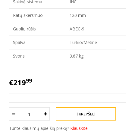
Šakinė sistema
IHC
Ratų skersmuo
120 mm
Guolių rūšis
ABEC-9
Spalva
Turkio/Mėtinė
Svoris
3.67 kg
99
€219
Turite klausimų apie šią prekę?
Klauskite