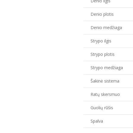
Denio ilgis
Denio plotis
Denio medžiaga
Strypo ilgis
Strypo plotis
Strypo medžiaga
Šakinė sistema
Ratų skersmuo
Guolių rūšis
Spalva