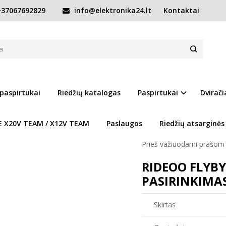
37067692829
info@elektronika24.lt
Kontaktai
kas Rideoo Flyby Complete Green
OO FLYBY COMPLETE GREEN
Prekės kodas:
Rideoo-g
Turimas kiekis:
Prekė s
 paspirtukai
Riedžių katalogas
Paspirtukai
Dvirači
IŠBANDYK IR IŠSIRINK
ad
E X20V TEAM / X12V TEAM
Paslaugos
Riedžių atsarginės
Dirbame kiekviena diena 
Prieš važiuodami prašom 
RIDEOO FLYBY
PASIRINKIMAS
Skirtas