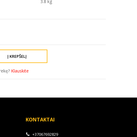
3.8 kg
prekę?
Klauskite
KONTAKTAI
+37067692829