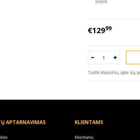
Svoris
99
€129
Turite klausimų apie šią 
TŲ APTARNAVIMAS
KLIENTAMS
ekės
Klientams