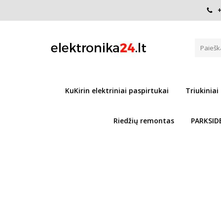
+
Pagrindinis
Paspirtukai
Vaikams
Triukinis Paspirtu
TRIUKINIS PASPIRTUKAS RIDE
Į PALYGINIMĄ
KuKirin elektriniai paspirtukai
Triukiniai
Riedžių remontas
PARKSID