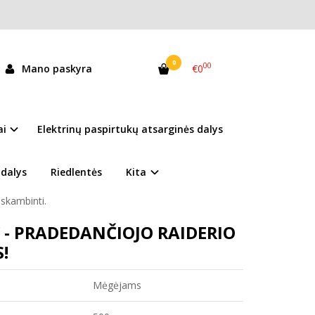
0
00
Mano paskyra
€0
reen
andėlyje
ai
Elektrinų paspirtukų atsarginės dalys
resu TARANDĖS 34A (šalia TV3 studijos), Vilnius
 dalys
Riedlentės
Kita
9:00-21:00
skambinti.
 - PRADEDANČIOJO RAIDERIO
!
Mėgėjams