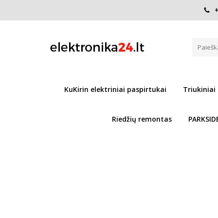
+
Pagrindinis
Paspirtukai
Vaikams
Triukinis Paspirtuk
TRIUKINIS PASPIRTUKAS SACR
Į PALYGINIMĄ
KuKirin elektriniai paspirtukai
Triukiniai
Riedžių remontas
PARKSID