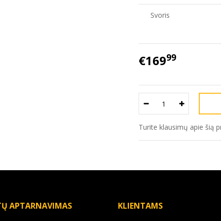
Svoris
99
€169
Turite klausimų apie šią 
TŲ APTARNAVIMAS
KLIENTAMS