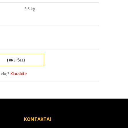
3.6 kg
prekę?
Klauskite
KONTAKTAI