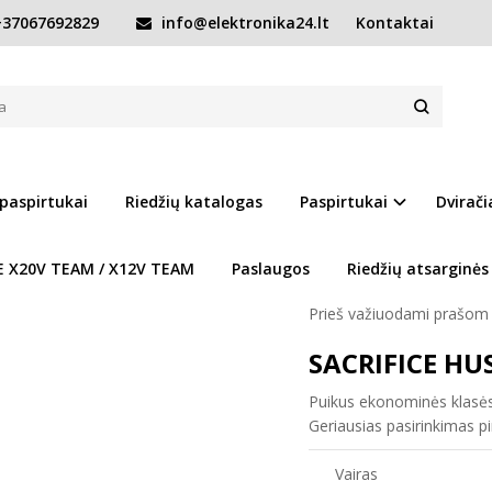
37067692829
info@elektronika24.lt
Kontaktai
as Sacrifice Hustler V2 Black/Red
IFICE HUSTLER V2 BLACK/RED
Prekės kodas:
Sacrifice
Turimas kiekis:
Prekė s
 paspirtukai
Riedžių katalogas
Paspirtukai
Dvirači
IŠBANDYK IR IŠSIRINK
ad
E X20V TEAM / X12V TEAM
Paslaugos
Riedžių atsarginės
Dirbame kiekviena diena 
Prieš važiuodami prašom 
SACRIFICE HU
Puikus ekonominės klasės
Geriausias pasirinkimas p
Vairas