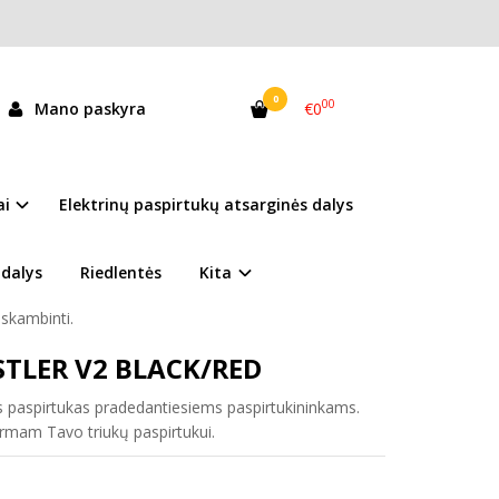
0
00
Mano paskyra
€0
 Hustler V2 Black/Red
andėlyje
ai
Elektrinų paspirtukų atsarginės dalys
resu TARANDĖS 34A (šalia TV3 studijos), Vilnius
 dalys
Riedlentės
Kita
10:30-20:00
skambinti.
STLER V2 BLACK/RED
 paspirtukas pradedantiesiems paspirtukininkams.
irmam Tavo triukų paspirtukui.