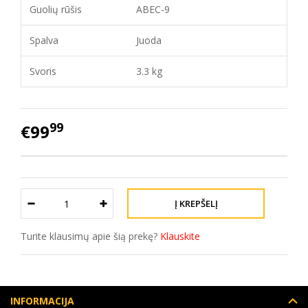
Guolių rūšis
ABEC-9
Spalva
Juoda
Svoris
3.3 kg
99
€99
Turite klausimų apie šią prekę?
Klauskite
INFORMACIJA