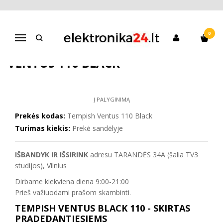
Pagrindinis
Paspirtukai
Vaikams
Triukinis Paspirtukas Tempish Ventus 110 Black
0
Navigacija
TRIUKINIS PASPIRTUKAS TEMPISH
VENTUS 110 BLACK
Į PALYGINIMĄ
Prekės kodas:
Tempish Ventus 110 Black
Turimas kiekis:
Prekė sandėlyje
IŠBANDYK IR IŠSIRINK
adresu TARANDĖS 34A (šalia TV3
studijos), Vilnius
Dirbame kiekviena diena 9:00-21:00
Prieš važiuodami prašom skambinti.
TEMPISH VENTUS BLACK 110 - SKIRTAS
PRADEDANTIESIEMS