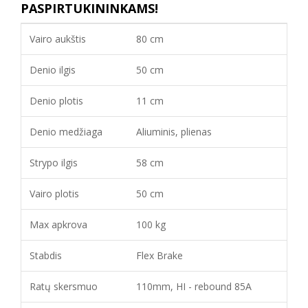
PASPIRTUKININKAMS!
Vairo aukštis
80 cm
Denio ilgis
50 cm
Denio plotis
11 cm
Denio medžiaga
Aliuminis, plienas
Strypo ilgis
58 cm
Vairo plotis
50 cm
Max apkrova
100 kg
Stabdis
Flex Brake
Ratų skersmuo
110mm, HI - rebound 85A