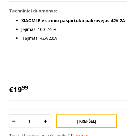
Techniniai duomenys:
XIAOMI Elektrinio paspirtuko pakrovejas 42V 2A
Įėjimas: 100-240V
Išėjimas: 42V/2.0A
99
€19
Turite klausimų apie šią prekę?
Klauskite