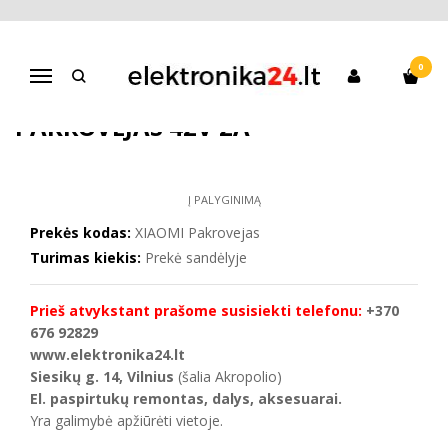
Pagrindinis
Paspirtukai
Atsarginės dalys + servisas
XIAOMI Elektrinio paspirtuko pakrovejas 42V 2A
0
Navigacija
XIAOMI ELEKTRINIO PASPIRTUKO
PAKROVEJAS 42V 2A
Į PALYGINIMĄ
Prekės kodas:
XIAOMI Pakrovejas
Turimas kiekis:
Prekė sandėlyje
Prieš atvykstant prašome susisiekti telefonu:
+370
676 92829
www.elektronika24.lt
Siesikų g. 14, Vilnius
(šalia Akropolio)
El. paspirtukų remontas, dalys, aksesuarai.
Yra galimybė apžiūrėti vietoje.