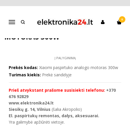
Pagrindinis
Riedžių atsarginės dalys
Xiaomi paspirtuko analogo motoras 300w
0
Navigacija
XIAOMI PASPIRTUKO ANALOGO
MOTORAS 300W
Į PALYGINIMĄ
Prekės kodas:
Xiaomi paspirtuko analogo motoras 300w
Turimas kiekis:
Prekė sandėlyje
Prieš atvykstant prašome susisiekti telefonu:
+370
676 92829
www.elektronika24.lt
Siesikų g. 14, Vilnius
(šalia Akropolio)
El. paspirtukų remontas, dalys, aksesuarai.
Yra galimybė apžiūrėti vietoje.