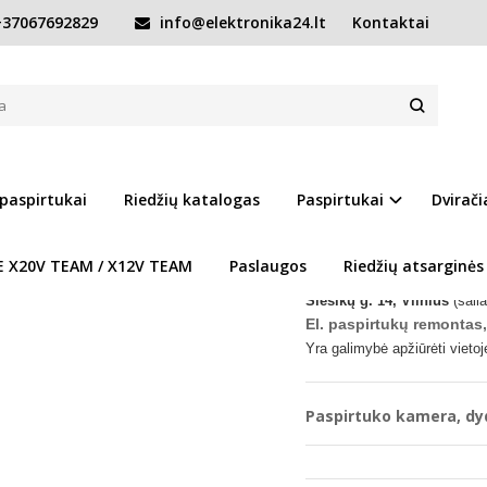
37067692829
info@elektronika24.lt
Kontaktai
mi paspirtuko kamera 8.5×2
8.5×2
Prekės kodas:
Paspirtu
Turimas kiekis:
Prekė s
 paspirtukai
Riedžių katalogas
Paspirtukai
Dvirači
Prieš atvykstant prašo
E X20V TEAM / X12V TEAM
Paslaugos
Riedžių atsarginės
www.elektronika24.lt
Siesikų g. 14, Vilnius
(šalia
El. paspirtukų remontas,
Yra galimybė apžiūrėti vietoj
Paspirtuko kamera, dyd