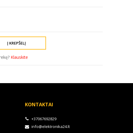
prekę?
Klauskite
KONTAKTAI
+37067692829
info@elektronika24.lt