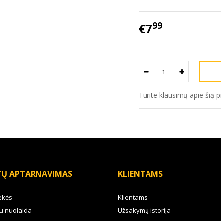
99
€7
Turite klausimų apie šią 
TŲ APTARNAVIMAS
KLIENTAMS
ekės
Klientams
u nuolaida
Užsakymų istorija