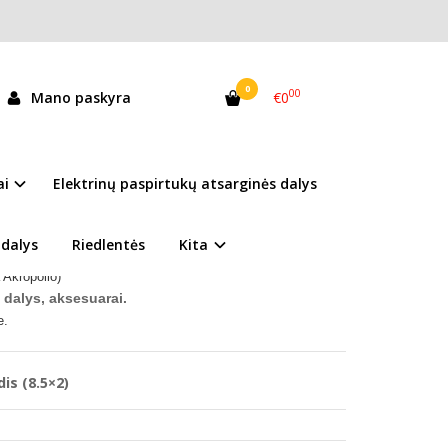
0
00
Mano paskyra
€0
ko kamera 8.5x2
andėlyje
ai
Elektrinų paspirtukų atsarginės dalys
me susisiekti telefonu:
+370 676 92829
 dalys
Riedlentės
Kita
 Akropolio)
 dalys, aksesuarai.
e.
is (8.5×2)