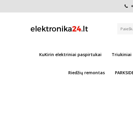
+
Pagrindinis
Elektrinų paspirtukų atsarginės dalys
Xiao
XIAOMI PASPIRTUKO KAMERA 
Į PALYGINIMĄ
KuKirin elektriniai paspirtukai
Triukiniai
Riedžių remontas
PARKSID