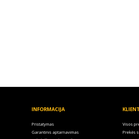
INFORMACIJA
KLIEN
Pristatymas
Visos pr
Garantinis aptarnavimas
Prekės s